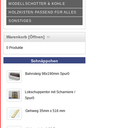
MODELLSCHOTTER & KOHLE
HOLZKISTEN PASSEND FÜR ALLES
SONSTIGES
Warenkorb
[Öffnen]
0 Produkte
Schnäppchen
Bahnsteig 98x190mm Spur0
Lokschuppentor mit Scharniere /
Spur0
Gehweg 35mm x 516 mm