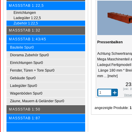
MASSSTAB 1:22,5
Einrichtungen
Ladegüter 1:22,5
Zubehör 1:22,5
MASSSTAB 1:32
MASSSTAB 1:43/45
Pressenbalken
Bauteile Spur0
Achtung Schwertran
Diorama Zubehör Spur0
Mega Maschinenteil a
Einrichtungen Spur0
Ladegut Fertigmodell
Fenster, Türen + Tore Spur0
Länge 180 mm * Brei
mm ...
[mehr]
Gebäude Spur0
23
Ladegüter Spur0
[inkl.
Wagenböden Spur0
Versa
Zäune, Mauern & Geländer Spur0
angezeigte Produkte:
1
MASSSTAB 1:50
MASSSTAB 1:87