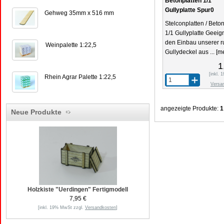
Betonplatten 1/1
Gullyplatte Spur0
Gehweg 35mm x 516 mm
Stelconplatten / Beto
1/1 Gullyplatte Geeign
den Einbau unserer 
Weinpalette 1:22,5
Gullydeckel aus ...
[me
1
[inkl.
Rhein Agrar Palette 1:22,5
Versa
angezeigte Produkte:
1
Neue Produkte
Holzkiste "Uerdingen" Fertigmodell
7,95 €
[inkl. 19% MwSt zzgl.
Versandkosten
]