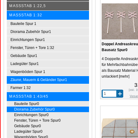
MASSSTAB 1:22,5
MASSSTAB 1:32
Bauteile Spur 1
Diorama Zubehör Spur1
Einrichtungen Spur1
Doppel Andreaskreu
Fenster, Türen + Tore 1:32
Bausatz Spur0
Gebäude Spur1
4 Doppelte Andreask
Ladegüter Spur1
für Mehrfachbahnüb
als Bausatz Material 
Wagenböden Spur 1
unlackiert
[mehr]
Zäune, Mauern & Geländer Spur1
3
Farmer 1:32
[inkl.
MASSSTAB 1:43/45
Versa
Bauteile Spur0
Diorama Zubehör Spur0
Einrichtungen Spur0
Fenster, Türen + Tore Spur0
Gebäude Spur0
Ladegüter Spur0
Wagenböden Spur0