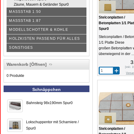
Zäune, Mauern & Geländer Spur0
MASSSTAB 1:50
Stelconplatten /
MASSSTAB 1:87
Betonplatten 1/1 Plat
Spur0
MODELLSCHOTTER & KOHLE
Stelconplatten / Beto
HOLZKISTEN PASSEND FÜR ALLES
1/1 Platte Diese
SONSTIGES
großen Betonplatten
überwiegend in der ...
3
Warenkorb
[Öffnen]
[inkl.
Versa
0 Produkte
Schnäppchen
Bahnsteig 98x190mm Spur0
Lokschuppentor mit Scharniere /
Spur0
Stelconplatten /