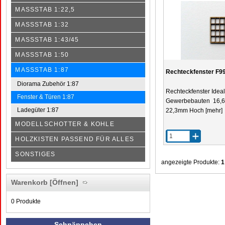
MASSSTAB 1:22,5
MASSSTAB 1:32
MASSSTAB 1:43/45
MASSSTAB 1:50
MASSSTAB 1:87
Rechteckfenster F9
Diorama Zubehör 1:87
Rechteckfenster Ideal 
Fenster & Türen 1:87
Gewerbebauten 16,6m
Ladegüter 1:87
22,3mm Hoch
[mehr]
MODELLSCHOTTER & KOHLE
HOLZKISTEN PASSEND FÜR ALLES
SONSTIGES
angezeigte Produkte:
1
Warenkorb
[Öffnen]
0 Produkte
Schnäppchen