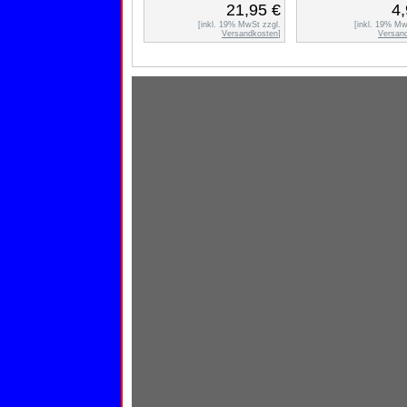
21,95 €
4,
[inkl. 19% MwSt zzgl.
[inkl. 19% Mw
Versandkosten
]
Versan