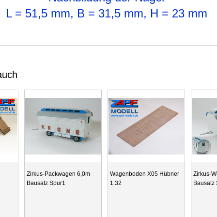
L = 51,5 mm, B = 31,5 mm, H = 23 mm
auch
Zirkus-Packwagen 6,0m
Wagenboden X05 Hübner
Zirkus-
Bausatz Spur1
1:32
Bausatz