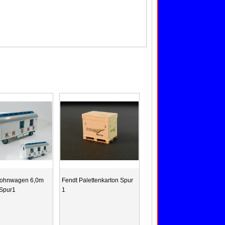
Wohnwagen 6,0m
Fendt Palettenkarton Spur
 Spur1
1