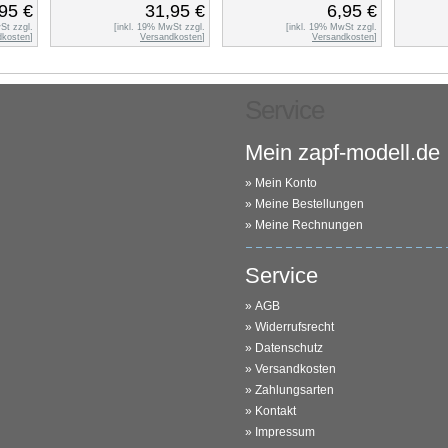
95 €
31,95 €
6,95 €
St zzgl.
[inkl. 19% MwSt zzgl.
[inkl. 19% MwSt zzgl.
dkosten
]
Versandkosten
]
Versandkosten
]
Service
Mein zapf-modell.de
»
Mein Konto
»
Meine Bestellungen
»
Meine Rechnungen
Service
»
AGB
»
Widerrufsrecht
»
Datenschutz
»
Versandkosten
»
Zahlungsarten
»
Kontakt
»
Impressum