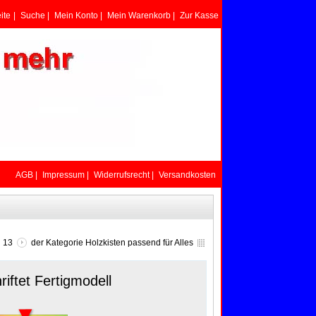
ite
|
Suche
|
Mein Konto
|
Mein Warenkorb
|
Zur Kasse
AGB
|
Impressum
|
Widerrufsrecht
|
Versandkosten
n 13
der Kategorie
Holzkisten passend für Alles
iftet Fertigmodell