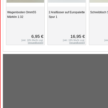
Wagenboden Omm55
2 Aralfässer auf Europalette
Schreibtisch 
Märklin 1:32
Spur 1
6,95 €
16,95 €
[inkl. 19% MwSt zzgl.
[inkl. 19% MwSt zzgl.
[in
Versandkosten
]
Versandkosten
]