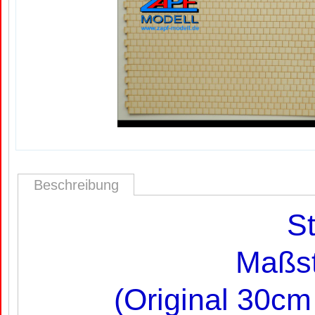
Beschreibung
St
Maßst
(Original 30c