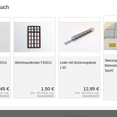
auch
Stelconp
32014
Wohnhausfenster F32012
Leiter mit Sicherungskorb
Betonpla
1:45
Spur0
,45 €
1,50 €
12,95 €
wSt zzgl.
[inkl. 19% MwSt zzgl.
[inkl. 19% MwSt zzgl.
dkosten
]
Versandkosten
]
Versandkosten
]
Service