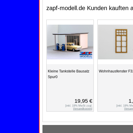
zapf-modell.de Kunden kauften 
Kleine Tankstelle Bausatz
Wohnhausfenster F
Spur0
19,95 €
1
[inkl. 19% MwSt zzgl.
[inkl. 19% M
Versandkosten
]
Versan