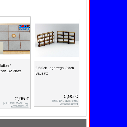
latten /
2 Stück Lagerregal 3fach
tten 1/2 Platte
Bausatz
5,95 €
2,95 €
[inkl. 19% MwSt zzgl.
[inkl. 19% MwSt zzgl.
Versandkosten
]
Versandkosten
]