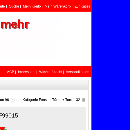
eite
|
Suche
|
Mein Konto
|
Mein Warenkorb
|
Zur Kasse
AGB
|
Impressum
|
Widerrufsrecht
|
Versandkosten
von 96
der Kategorie
Fenster, Türen + Tore 1:32
 F99015