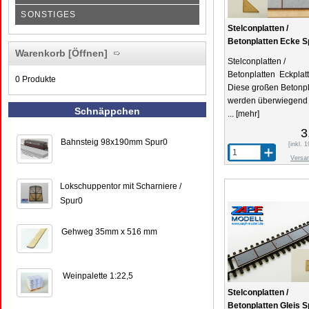
SONSTIGES
Stelconplatten /
Betonplatten Ecke S
Warenkorb
[Öffnen]
Stelconplatten /
Betonplatten Eckplat
0 Produkte
Diese großen Betonpl
werden überwiegend 
Schnäppchen
...
[mehr]
3
Bahnsteig 98x190mm Spur0
[inkl.
Versa
Lokschuppentor mit Scharniere /
Spur0
Gehweg 35mm x 516 mm
Weinpalette 1:22,5
Stelconplatten /
Betonplatten Gleis 