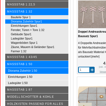
MASSSTAB 1:22,5
MASSSTAB 1:32
Bauteile Spur 1
Diorama Zubehör Spur1
Einrichtungen Spur1
Fenster, Türen + Tore 1:32
Doppel Andreaskreu
Gebäude Spur1
Bausatz Spur1
Ladegüter Spur1
Wagenböden Spur 1
4 Doppelte Andreask
Zäune, Mauern & Geländer Spur1
für Mehrfachbahnüb
Farmer 1:32
als Bausatz Material 
unlackiert
[mehr]
MASSSTAB 1:43/45
4
MASSSTAB 1:50
[inkl.
Diorama Zubehör 1:50
Versa
Einrichtungen 1:50
Ladegüter 1:50
MASSSTAB 1:87
MODELLSCHOTTER & KOHLE
HOLZKISTEN PASSEND FÜR ALLES