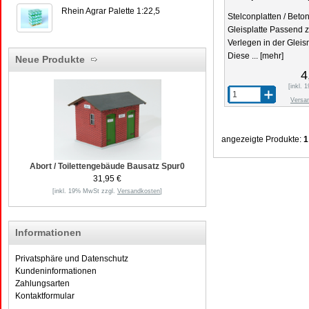
Rhein Agrar Palette 1:22,5
Stelconplatten / Beto
Gleisplatte Passend 
Verlegen in der Gleis
Diese ...
[mehr]
Neue Produkte
4
[inkl.
Versa
angezeigte Produkte:
1
Abort / Toilettengebäude Bausatz Spur0
31,95 €
[inkl. 19% MwSt zzgl.
Versandkosten
]
Informationen
Privatsphäre und Datenschutz
Kundeninformationen
Zahlungsarten
Kontaktformular