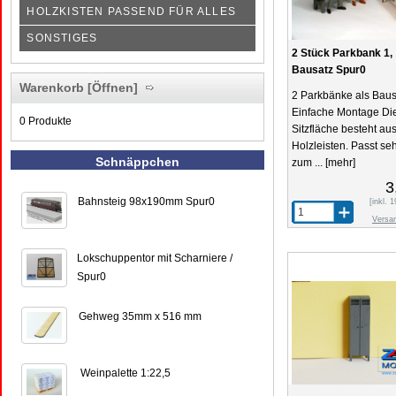
HOLZKISTEN PASSEND FÜR ALLES
SONSTIGES
2 Stück Parkbank 1,
Bausatz Spur0
Warenkorb
[Öffnen]
2 Parkbänke als Baus
Einfache Montage Di
0 Produkte
Sitzfläche besteht au
Holzleisten. Passt seh
Schnäppchen
zum ...
[mehr]
3
Bahnsteig 98x190mm Spur0
[inkl.
Versa
Lokschuppentor mit Scharniere /
Spur0
Gehweg 35mm x 516 mm
Weinpalette 1:22,5