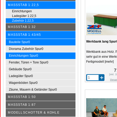
MASSSTAB 1:22,5
Einrichtungen
Ladegüter 1:22,5
Zubehör 1:22,5
MASSSTAB 1:32
MASSSTAB 1:43/45
Werkbank lang Spur
Bauteile Spur0
Diorama Zubehör Spur0
Werkbank aus Holz. 
Einrichtungen Spur0
sehr gut in eine Werks
Fertigmodell
[mehr]
Fenster, Türen + Tore Spur0
Gebäude Spur0
7
[inkl.
Ladegüter Spur0
Versa
Wagenböden Spur0
Zäune, Mauern & Geländer Spur0
MASSSTAB 1:50
MASSSTAB 1:87
MODELLSCHOTTER & KOHLE