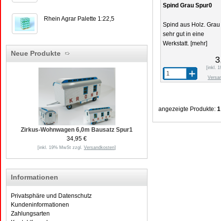
Spind Grau Spur0
Rhein Agrar Palette 1:22,5
Spind aus Holz. Grau
sehr gut in eine
Werkstatt.
[mehr]
Neue Produkte
3
[inkl.
Versa
angezeigte Produkte:
1
Zirkus-Wohnwagen 6,0m Bausatz Spur1
34,95 €
[inkl. 19% MwSt zzgl.
Versandkosten
]
Informationen
Privatsphäre und Datenschutz
Kundeninformationen
Zahlungsarten