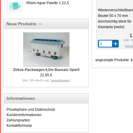
Rhein Agrar Palette 1:22,5
Wiederverschließbar
Beutel 50 x 70 mm
durchsichtig Ideal für
Neue Produkte
Kleinteile
[mehr]
1
[inkl.
Versa
angezeigte Produkte:
1
Zirkus-Packwagen 6,0m Bausatz Spur0
22,95 €
[inkl. 19% MwSt zzgl.
Versandkosten
]
Informationen
Privatsphäre und Datenschutz
Kundeninformationen
Zahlungsarten
Kontaktformular