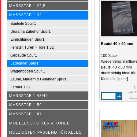
MASSSTAB 1:22,5
MASSSTAB 1:32
Bauteile Spur 1
Diorama Zubehör Spur1
Einrichtungen Spur1
Beutel 40 x 60 mm
Fenster, Türen + Tore 1:32
Gebäude Spur1
100 Stück
Wiederverschließbar
Ladegüter Spur1
Beutel 40 x 60 mm
Wagenböden Spur 1
durchsichtig Ideal für
Kleinteile
[mehr]
Zäune, Mauern & Geländer Spur1
1
Farmer 1:32
[inkl.
MASSSTAB 1:43/45
Versa
MASSSTAB 1:50
MASSSTAB 1:87
MODELLSCHOTTER & KOHLE
HOLZKISTEN PASSEND FÜR ALLES