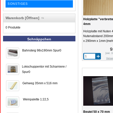
SONSTIGES
Warenkorb
[Öffnen]
Holzplatte "verbrette
4mm
0 Produkte
Holzplatte mit Nuten
Nutenabstand 200m
Schnäppchen
x 290mm x 1mm
[meh
9
Bahnsteig 98x190mm Spur0
[inkl.
Versa
Lokschuppentor mit Scharniere /
Spur0
Gehweg 35mm x 516 mm
Weinpalette 1:22,5
Beutel 50 x 70 mm