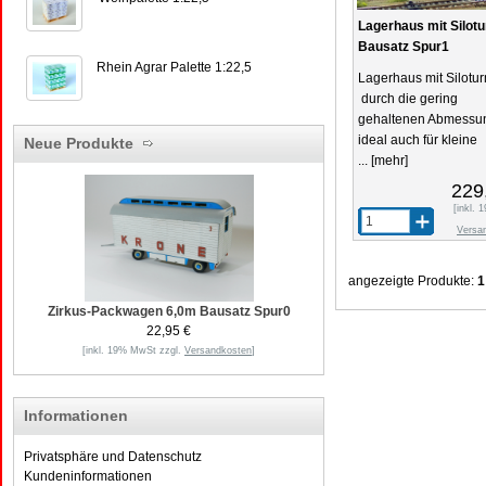
Lagerhaus mit Silot
Bausatz Spur1
Rhein Agrar Palette 1:22,5
Lagerhaus mit Silotu
durch die gering
gehaltenen Abmessu
ideal auch für kleine
Neue Produkte
...
[mehr]
229
[inkl.
Versa
angezeigte Produkte:
1
Zirkus-Packwagen 6,0m Bausatz Spur0
22,95 €
[inkl. 19% MwSt zzgl.
Versandkosten
]
Informationen
Privatsphäre und Datenschutz
Kundeninformationen