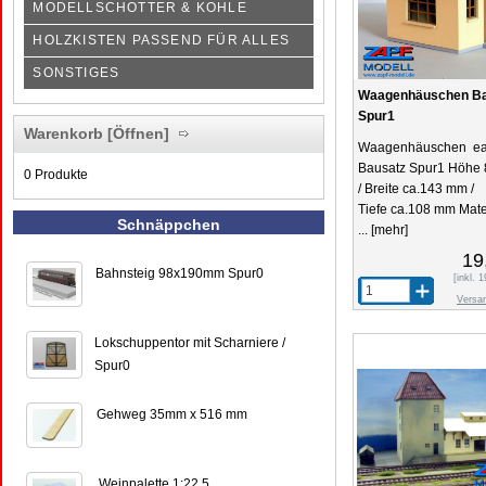
MODELLSCHOTTER & KOHLE
HOLZKISTEN PASSEND FÜR ALLES
SONSTIGES
Waagenhäuschen Ba
Spur1
Warenkorb
[Öffnen]
Waagenhäuschen e
Bausatz Spur1 Höhe
0 Produkte
/ Breite ca.143 mm /
Tiefe ca.108 mm Mater
Schnäppchen
...
[mehr]
19
Bahnsteig 98x190mm Spur0
[inkl.
Versa
Lokschuppentor mit Scharniere /
Spur0
Gehweg 35mm x 516 mm
Weinpalette 1:22,5