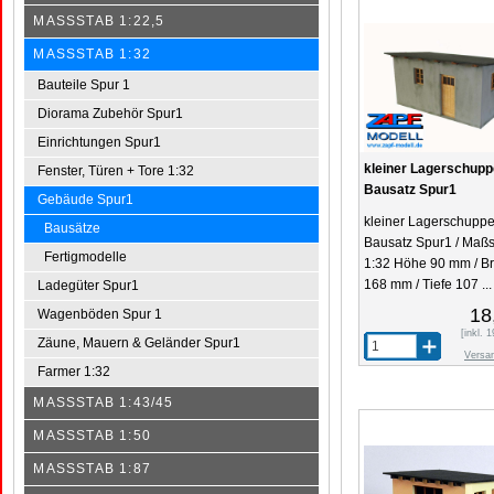
MASSSTAB 1:22,5
MASSSTAB 1:32
Bauteile Spur 1
Diorama Zubehör Spur1
Einrichtungen Spur1
kleiner Lagerschup
Fenster, Türen + Tore 1:32
Bausatz Spur1
Gebäude Spur1
kleiner Lagerschupp
Bausätze
Bausatz Spur1 / Maß
Fertigmodelle
1:32 Höhe 90 mm / Br
168 mm / Tiefe 107 ...
Ladegüter Spur1
18
Wagenböden Spur 1
[inkl.
Zäune, Mauern & Geländer Spur1
Versa
Farmer 1:32
MASSSTAB 1:43/45
MASSSTAB 1:50
MASSSTAB 1:87