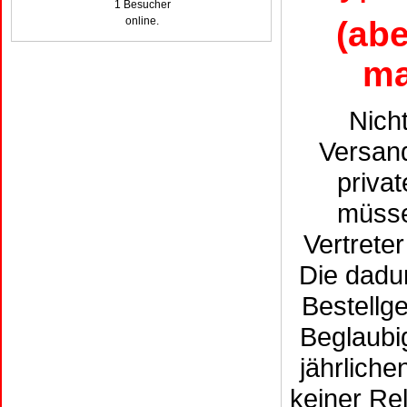
1 Besucher
(abe
online.
ma
Nich
Versand
priva
müsse
Vertrete
Die dadu
Bestellge
Beglaubi
jährlich
keiner Re