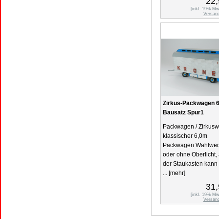
22,
[inkl. 19% Mw
Versan
Zirkus-Packwagen 
Bausatz Spur1
Packwagen / Zirkus
klassischer 6,0m
Packwagen Wahlweis
oder ohne Oberlicht,
der Staukasten kann
...
[mehr]
31,
[inkl. 19% Mw
Versan