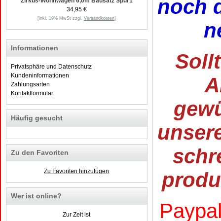
noch d
Zirkus-Wohnwagen 6,0m Bausatz Spur1
34,95 €
[inkl. 19% MwSt zzgl.
Versandkosten
]
n
Informationen
Soll
Privatsphäre und Datenschutz
Kundeninformationen
A
Zahlungsarten
Kontaktformular
gewü
Häufig gesucht
unser
schr
Zu den Favoriten
Zu Favoriten hinzufügen
produ
Wer ist online?
Paypal
Zur Zeit ist