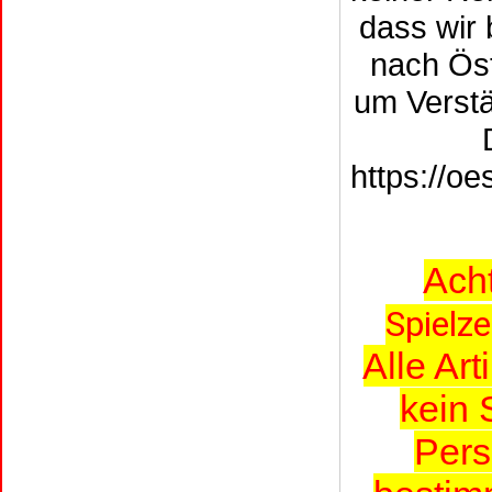
dass wir 
nach Öst
um Verstä
https://o
Ach
Spielz
Alle Ar
kein 
Pers