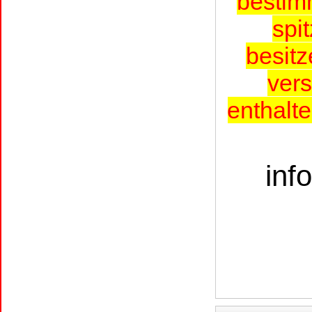
bestim
spi
besitz
vers
enthalte
inf