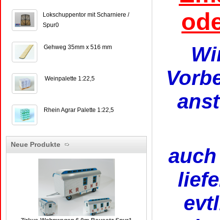
ode
Lokschuppentor mit Scharniere /
Spur0
Wi
Gehweg 35mm x 516 mm
Vorbe
Weinpalette 1:22,5
ans
Rhein Agrar Palette 1:22,5
Neue Produkte
auch 
lief
evt