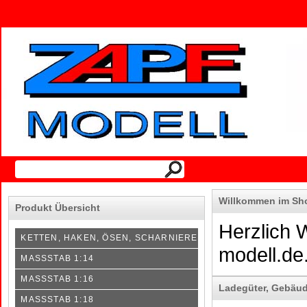
Willkommen im Sh
Produkt Übersicht
Herzlich 
KETTEN, HAKEN, ÖSEN, SCHARNIERE
modell.de
MASSSTAB 1:14
MASSSTAB 1:16
Ladegüter, Gebäu
MASSSTAB 1:18