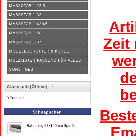
MASSSTAB 1:22,5
MASSSTAB 1:32
Art
MASSSTAB 1:43/45
MASSSTAB 1:50
Zeit
MASSSTAB 1:87
MODELLSCHOTTER & KOHLE
wer
HOLZKISTEN PASSEND FÜR ALLES
SONSTIGES
de
Warenkorb
[Öffnen]
be
0 Produkte
Best
Schnäppchen
Bahnsteig 98x190mm Spur0
Ema